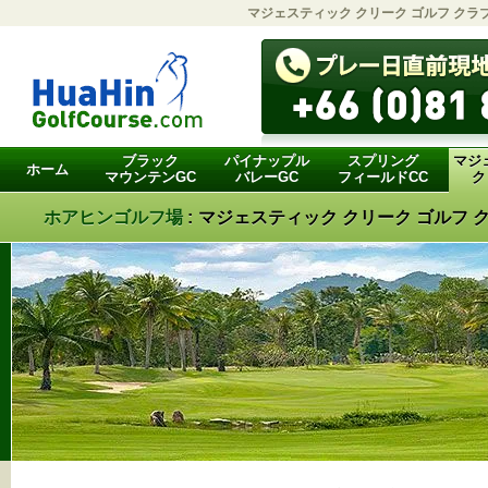
マジェスティック クリーク ゴルフ クラブ
ブラック
パイナップル
スプリング
マジ
ホーム
マウンテンGC
バレーGC
フィールドCC
ク
ホアヒンゴルフ場
:
マジェスティック クリーク ゴルフ ク