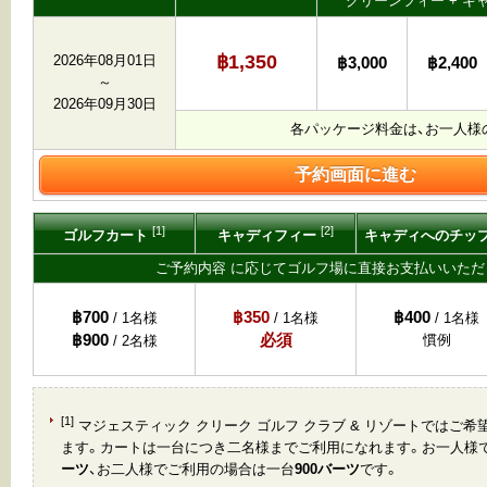
グリーンフィー + キ
฿1,350
2026年08月01日
฿3,000
฿2,400
～
2026年09月30日
各パッケージ料金は、お一人様
予約画面に進む
[1]
[2]
ゴルフカート
キャディフィー
キャディへのチッ
ご予約内容 に応じてゴルフ場に直接お支払いいただ
฿700
฿350
฿400
/ 1名様
/ 1名様
/ 1名様
฿900
必須
慣例
/ 2名様
[1]
マジェスティック クリーク ゴルフ クラブ & リゾートではご
ます。カートは一台につき二名様までご利用になれます。お一人様
ーツ
、お二人様でご利用の場合は一台
900バーツ
です。