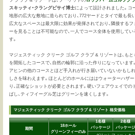
スキッティ・クラングビサイ博士
によって設計されました。コ
地形の広大な敷地に造られており、772ヤードとタイで最も長い
広大なスペースは最大限に効果が発揮されており、隣接するフ
ーを見ることは不可能なので、一人でコース全体を使用してい
す。
マジェスティック クリーク ゴルフ クラブ & リゾートは、も
を開拓したコースで、自然の輪郭に沿った作りになっています
アヒンの他のコースとほど手入れが行き届いていないかもしれ
しさを味わえます。ほとんどのホールにははウォーターハザー
り、正確なショットが必要とされます。硬いフェアウェイでの
ばし、ティフイーグル芝はグリーンを速くします。
マジェスティック クリーク ゴルフ クラブ & リゾート 格安価格
1名様
2名様
18ホール
パッケージ
パッケー
期間
グリーンフィーのみ