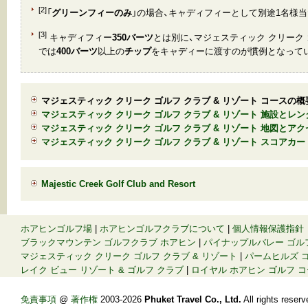
[2]
「
グリーンフィーのみ
」の場合、キャディフィーとして別途1名様
[3]
キャディフィー
350バーツ
とは別に、マジェスティック クリーク 
では
400バーツ
以上の
チップ
をキャディーに渡すのが慣例となって
マジェスティック クリーク ゴルフ クラブ & リゾート コースの概
マジェスティック クリーク ゴルフ クラブ & リゾート 施設とレ
マジェスティック クリーク ゴルフ クラブ & リゾート 地図とアク
マジェスティック クリーク ゴルフ クラブ & リゾート スコアカー
Majestic Creek Golf Club and Resort
ホアヒンゴルフ場
|
ホアヒンゴルフクラブについて
|
個人情報保護指針
ブラックマウンテン ゴルフクラブ ホアヒン
|
パイナップルバレー ゴル
マジェスティック クリーク ゴルフ クラブ & リゾート
|
パームヒルズ ゴ
レイク ビュー リゾート & ゴルフ クラブ
|
ロイヤル ホアヒン ゴルフ 
免責事項
@
著作権
2003-2026
Phuket Travel Co., Ltd.
All rights re