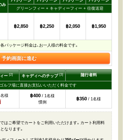
パッケージ
パッケージ
パッケージ
パッケージ
のみ
グリーンフィー + キャディーフィー + 往復送迎
฿2,850
฿2,250
฿2,050
฿1,950
各パッケージ料金は、お一人様の料金です。
予約画面に進む
[2]
[3]
随行者料
フィー
キャディへのチップ
てゴルフ場に直接お支払いいただく料金です
฿400
1名様
/ 1名様
฿350
/ 1名様
須
慣例
ースではご希望でカートをご利用いただけます。カート利用料
ツ
となります。