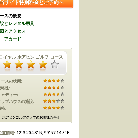
当サイト特別料金とご予約へ
ースの概要
設とレンタル用具
図とアクセス
コアカード
ロイヤル ホアヒン ゴルフ コース
コースの状態:
戦略性:
キャディー:
クラブハウスの施設:
格:
ホアヒンゴルフクラブのお客様
の評価
12°34'04.8" N, 99°57'14.3" E
位置情報: