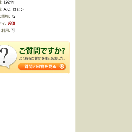
:
1924年
:
A.O. ロビン
規模:
72
ィ:
必須
利用:
可