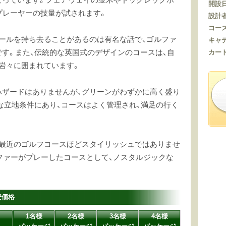
開設日
プレーヤーの技量が試されます。
設計者
コース
ールを持ち去ることがあるのは有名な話で、ゴルファ
キャデ
す。また、伝統的な英国式のデザインのコースは、自
カート
岩々に囲まれています。
ハザードはありませんが、グリーンがわずかに高く盛り
な立地条件にあり、コースはよく管理され、満足の行く
は最近のゴルフコースほどスタイリッシュではありませ
ルファーがプレーしたコースとして、ノスタルジックな
安価格
1名様
2名様
3名様
4名様