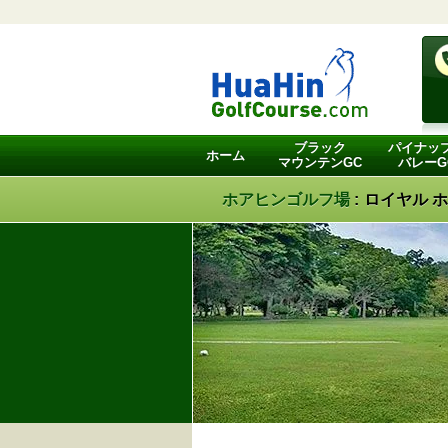
ブラック
パイナッ
ホーム
マウンテンGC
バレーG
ホアヒンゴルフ場
:
ロイヤル ホ