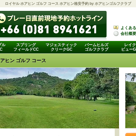
ロイヤル ホアヒン ゴルフ コース ホアヒン格安予約 by
ホアヒンゴルフクラブ
よくあ
会社概
プル
スプリング
マジェスティック
パームヒルズ
レイク
C
フィールドCC
クリークGC
ゴルフクラブ
ビューG
アヒン ゴルフ コース