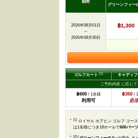
期間
グリーンフィー
฿1,300
2026年08月01日
～
2026年09月30日
[1]
ゴルフカート
キャディ
ご予約内容 に応じ
฿600
฿350
/ 1名様
/ 
利用可
必
[1]
ロイヤル ホアヒン ゴルフ コ
は1名様につき18ホールで
600バー
[2]