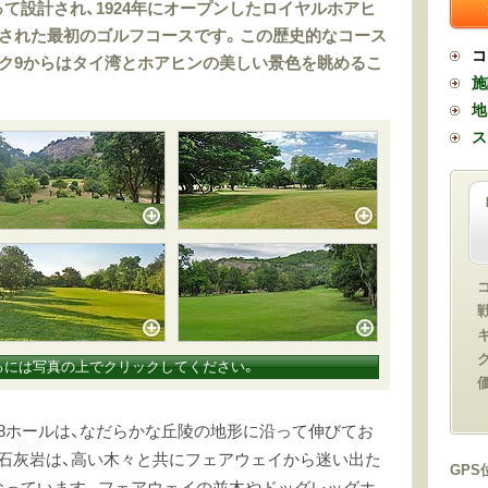
て設計され、1924年にオープンしたロイヤルホアヒ
設された最初のゴルフコースです。この歴史的なコース
コ
ク9からはタイ湾とホアヒンの美しい景色を眺めるこ
施
地
ス
るには写真の上でクリックしてください。
価
8ホールは、なだらかな丘陵の地形に沿って伸びてお
石灰岩は、高い木々と共にフェアウェイから迷い出た
GPS
なっています。フェアウェイの並木やドッグレッグホ