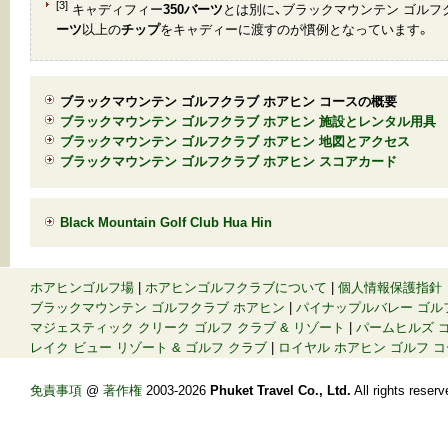
[3]
キャディフィー
350バーツ
とは別に、ブラックマウンテン ゴルフ
ーツ
以上の
チップ
をキャディーに渡すのが慣例となっています。
ブラックマウンテン ゴルフクラブ ホアヒン コースの概要
ブラックマウンテン ゴルフクラブ ホアヒン 施設とレンタル用具
ブラックマウンテン ゴルフクラブ ホアヒン 地図とアクセス
ブラックマウンテン ゴルフクラブ ホアヒン スコアカード
Black Mountain Golf Club Hua Hin
ホアヒンゴルフ場
|
ホアヒンゴルフクラブについて
|
個人情報保護指針
ブラックマウンテン ゴルフクラブ ホアヒン
|
パイナップルバレー ゴル
マジェスティック クリーク ゴルフ クラブ & リゾート
|
パームヒルズ ゴ
レイク ビュー リゾート & ゴルフ クラブ
|
ロイヤル ホアヒン ゴルフ 
免責事項
@
著作権
2003-2026
Phuket Travel Co., Ltd.
All rights re