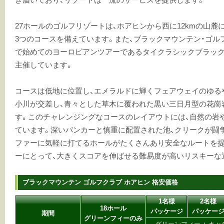
27ホールのゴルフリゾートは、ホアヒンから西に12kmの山麓に
3つのコースを備えています。また、ブラックマウンテン・ゴル
で始めてのヨーロピアンツアーであるタイクラシックブラック
主催しています。
コースは低地に位置し、エメラルドに輝くフェアウェイのゆる
小川が交差し、青々とした草木に覆われた黒い三日月型の花崗
す。このチャレンジングなコースのレイアウトには、自然の岩
ています。深いバンカーと慎重に配置された池、クリークが闘
ファーに気軽に打てるホールがたくさんあり安全なルートを提
ーにとって、大きくスコアを伸ばせる難易度が高いリスキーな
ブラックマウンテン ゴルフクラブ ホアヒン 格安価格
1名様
2名様
18ホール
パッケージ
パッケー
期間
グリーンフィーのみ