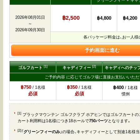
グリーンフィー + キャデ
฿2,500
2026年08月01日
฿4,800
฿4,200
～
2026年09月30日
各パッケージ料金は、お一人様
予約画面に進む
[1]
[2]
ゴルフカート
キャディフィー
キャディへのチッ
ご予約内容 に応じてゴルフ場に直接お支払いいただ
฿750
฿350
฿400
/ 1名様
/ 1名様
/ 1名様
必須
必須
慣例
[1]
ブラックマウンテン ゴルフクラブ ホアヒンではゴルフカートの
カート利用料は1名様につき18ホールで
750バーツ
となります。
[2]
「
グリーンフィーのみ
」の場合、キャディフィーとして別途1名様