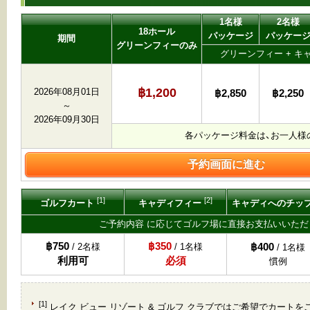
1名様
2名様
18ホール
パッケージ
パッケー
期間
グリーンフィーのみ
グリーンフィー + キ
฿1,200
2026年08月01日
฿2,850
฿2,250
～
2026年09月30日
各パッケージ料金は、お一人様
予約画面に進む
[1]
[2]
ゴルフカート
キャディフィー
キャディへのチッ
ご予約内容 に応じてゴルフ場に直接お支払いいただ
฿750
฿350
฿400
/ 2名様
/ 1名様
/ 1名様
利用可
必須
慣例
[1]
レイク ビュー リゾート & ゴルフ クラブではご希望でカート