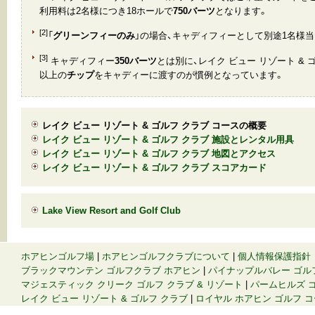
利用料は2名様につき18ホールで
750バーツ
となります。
[2]
「
グリーンフィーのみ
」の場合、キャディフィーとして別途1名様
[3]
キャディフィー
350バーツ
とは別に、レイク ビュー リゾート & 
以上の
チップ
をキャディーに渡すのが慣例となっています。
レイク ビュー リゾート & ゴルフ クラブ コースの概要
レイク ビュー リゾート & ゴルフ クラブ 施設とレンタル用具
レイク ビュー リゾート & ゴルフ クラブ 地図とアクセス
レイク ビュー リゾート & ゴルフ クラブ スコアカード
Lake View Resort and Golf Club
ホアヒンゴルフ場
|
ホアヒンゴルフクラブについて
|
個人情報保護指針
ブラックマウンテン ゴルフクラブ ホアヒン
|
パイナップルバレー ゴル
マジェスティック クリーク ゴルフ クラブ & リゾート
|
パームヒルズ ゴ
レイク ビュー リゾート & ゴルフ クラブ
|
ロイヤル ホアヒン ゴルフ 