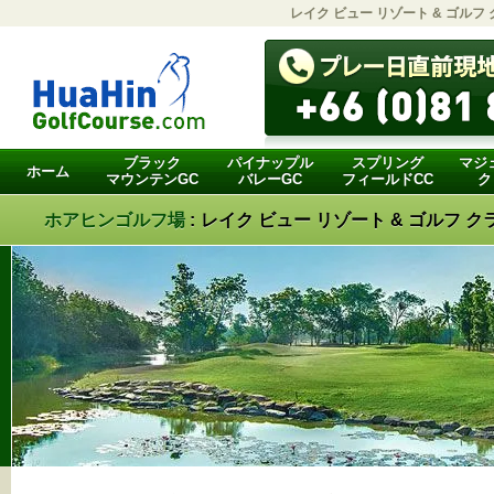
レイク ビュー リゾート & ゴルフ
ブラック
パイナップル
スプリング
マジ
ホーム
マウンテンGC
バレーGC
フィールドCC
ク
ホアヒンゴルフ場
:
レイク ビュー リゾート & ゴルフ ク