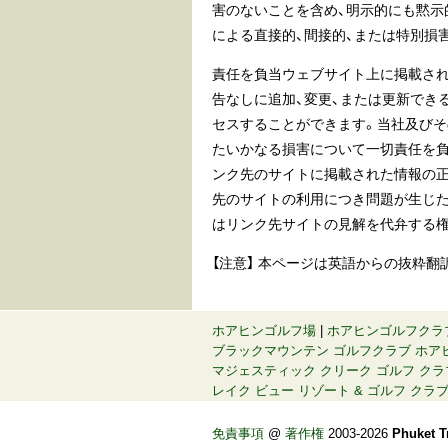
害のないことを含め、明示的にも黙示
による直接的、間接的、または特別損
責任を負当ウェブサイト上に掲載さ
告なしに追加、変更、または更新でき
セスすることができます。当社及びそ
たいかなる損害について一切責任を負
ンク先のサイトに掲載された情報の正
先のサイトの利用につき問題が生じた
はリンク先サイトの見解を代弁する権
【注意】 本ページは英語からの抜粋
ホアヒンゴルフ場
|
ホアヒンゴルフクラ
ブラックマウンテン ゴルフクラブ ホア
マジェスティック クリーク ゴルフ クラ
レイク ビュー リゾート & ゴルフ クラ
免責事項
@
著作権
2003-2026
Phuket Tr