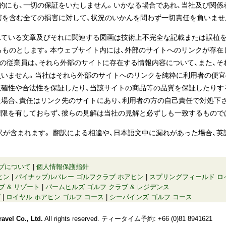
的にも、一切の保証をいたしません。いかなる場合であれ、当社及び関係
害を含む全ての損害に対して、状況のいかんを問わず一切責任を負いませ
れている文章及びそれに関連する図画は技術上不完全な記載または誤植を
るものとします。本ウェブサイト内には、外部のサイトへのリンクが存在
の従業員は、それら外部のサイトに存在する情報内容について、また、
いません。当社はそれら外部のサイトへのリンクを純粋に利用者の便宜
確性や合法性を保証したり、当該サイトの商品等の品質を保証したりす
場合、責任はリンク先のサイトにあり、利用者の方の自己責任で対処下
限を有しておらず、彼らの見解は当社の見解と必ずしも一致するもので
翻訳が含まれます。 翻訳による相違や、日本語文中に漏れがあった場合、
ブについて
|
個人情報保護指針
ヒン
|
パイナップルバレー ゴルフクラブ ホアヒン
|
スプリングフィールド ロ
ブ & リゾート
|
パームヒルズ ゴルフ クラブ & レジデンス
ブ
|
ロイヤル ホアヒン ゴルフ コース
|
シーパインズ ゴルフ コース
avel Co., Ltd.
All rights reserved. ティータイム予約: +66 (0)81 8941621