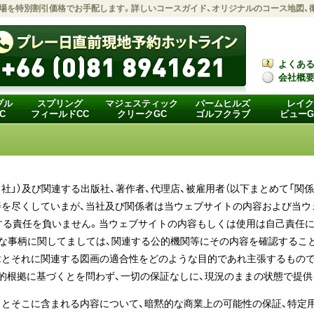
場
を特別割引価格でお手配します。詳しいコースガイド、オリジナルのコース地図、
よくあ
会社概
プル
スプリング
マジェスティック
パームヒルズ
レイク
C
フィールドCC
クリークGC
ゴルフクラブ
ビューG
当社」）及び関連する出版社、著作者、代理店、被雇用者（以下まとめて「関
善を尽くしていまが、当社及び関係者は当ウェブサイトの内容および当ウ
する責任を負いません。当ウェブサイトの内容もしくは使用は自己責任に
要な事柄に関してましては、関連する公的機関等にその内容を確認するこ
章とそれに関連する図画の適合性をどのような目的であれ主張するもので
的根拠に基づくとを問わず、一切の保証なしに、現況のままの状態で提供
とそこに含まれる内容について、暗黙的な商業上の可能性の保証、特定用