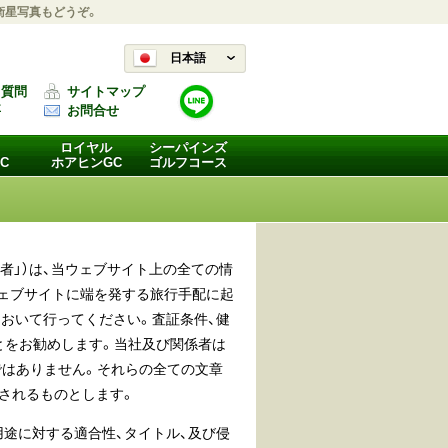
衛星写真もどうぞ。
日本語
る質問
サイトマップ
要
お問合せ
ロイヤル
シーパインズ
C
ホアヒンGC
ゴルフコース
係者」）は、当ウェブサイト上の全ての情
ェブサイトに端を発する旅行手配に起
おいて行ってください。査証条件、健
とをお勧めします。当社及び関係者は
はありません。それらの全ての文章
されるものとします。
途に対する適合性、タイトル、及び侵