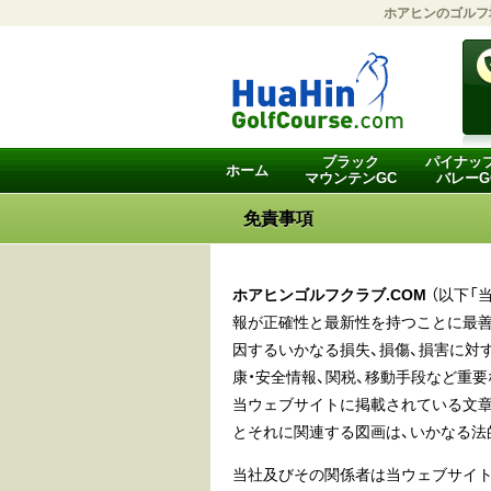
ホアヒンのゴルフ
ブラック
パイナッ
ホーム
マウンテンGC
バレーG
免責事項
ホアヒンゴルフクラブ.COM
（以下「
報が正確性と最新性を持つことに最
因するいかなる損失、損傷、損害に対
康・安全情報、関税、移動手段など重
当ウェブサイトに掲載されている文
とそれに関連する図画は、いかなる法
当社及びその関係者は当ウェブサイト