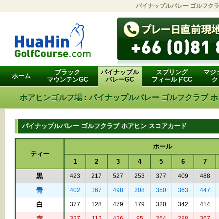
パイナップルバレー ゴルフクラ
ブラック
パイナップル
スプリング
マジ
ホーム
マウンテンGC
バレーGC
フィールドCC
ク
ホアヒンゴルフ場
:
パイナップルバレー ゴルフクラブ 
パイナップルバレー ゴルフクラブ ホアヒン スコアカード
ホール
ティー
1
2
3
4
5
6
7
黒
423
217
527
253
377
409
488
青
402
167
498
208
350
363
447
白
377
128
479
179
320
342
414
赤
327
112
426
95
254
288
367