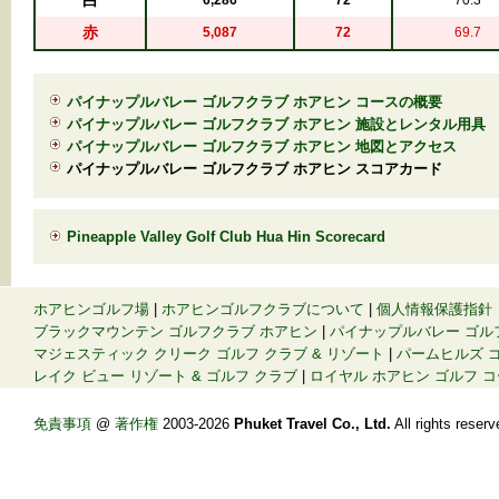
白
6,286
72
70.3
赤
5,087
72
69.7
パイナップルバレー ゴルフクラブ ホアヒン コースの概要
パイナップルバレー ゴルフクラブ ホアヒン 施設とレンタル用具
パイナップルバレー ゴルフクラブ ホアヒン 地図とアクセス
パイナップルバレー ゴルフクラブ ホアヒン スコアカード
Pineapple Valley Golf Club Hua Hin Scorecard
ホアヒンゴルフ場
|
ホアヒンゴルフクラブについて
|
個人情報保護指針
ブラックマウンテン ゴルフクラブ ホアヒン
|
パイナップルバレー ゴル
マジェスティック クリーク ゴルフ クラブ & リゾート
|
パームヒルズ ゴ
レイク ビュー リゾート & ゴルフ クラブ
|
ロイヤル ホアヒン ゴルフ 
免責事項
@
著作権
2003-2026
Phuket Travel Co., Ltd.
All rights re